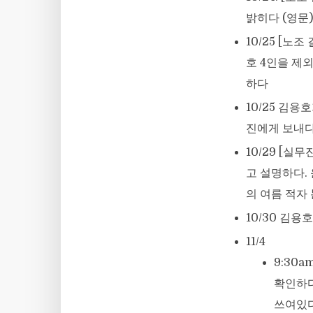
밝히다 (영문)
10/25 [노
호 4인을 제
하다
10/25 김용
진에게 보내다
10/29 [
고 설명하다.
의 여름 적자 
10/30 김용
11/4
9:30
확인하다
쓰여있다