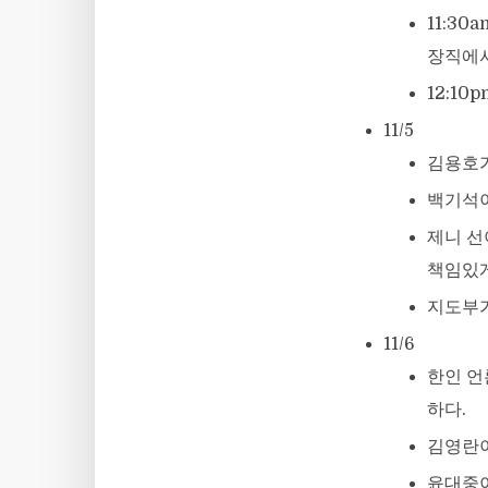
11:3
장직에서
12:1
11/5
김용호가
백기석이
제니 선
책임있게
지도부가
11/6
한인 언
하다.
김영란이
윤대중이