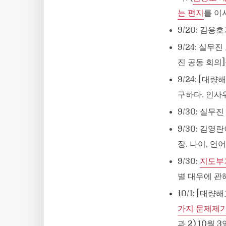
는 편지
를 이
9/20: 김
9/24: 실
진 공동 회의
9/24: [
구하다. 인사
9/30: 실무진
9/30: 김영
장. 나이, 언
9/30:
지도부
별 대우에 관
10/1: [대
가지 문제제
과 2) 10