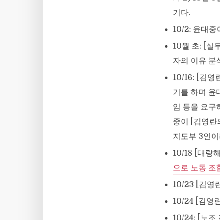
기다.
10/2: 윤
10월 초: 
자의 이유 분
10/16: 
기를 하며 윤
임 등을 요구
중이 [김영란
지도부 3인이
10/18 [
으로 노동 조
10/23 [
10/24 [
10/24: [