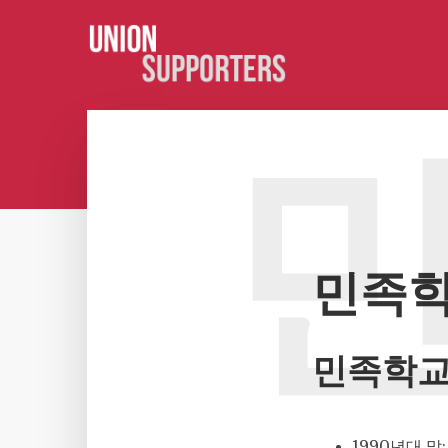
민족학
민족학교
1990년대 