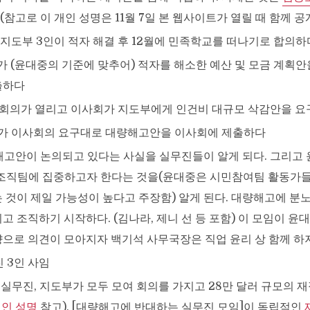
 (참고로 이 개인 성명은 11월 7일 본 웹사이트가 열릴 때 함께 
말: 지도부 3인이 적자 해결 후 12월에 민족학교를 떠나기로 합의하
도부가 (윤대중의 기준에 맞추어) 적자를 해소한 예산 및 모금 계획
출하다
사회 회의가 열리고 이사회가 지도부에게 인건비 대규모 삭감안을 
도부가 이사회의 요구대로 대량해고안을 이사회에 제출하다
량해고안이 논의되고 있다는 사실을 실무진들이 알게 되다. 그리고
조직팀에 집중하고자 한다는 것을(윤대중은 시민참여팀 활동가
 것이 제일 가능성이 높다고 주장함) 알게 된다. 대량해고에 분
고 조직하기 시작하다. (김나라, 제니 선 등 포함) 이 모임이 윤
으로 의견이 모아지자 백기석 사무국장은 직업 윤리 상 함께 하지
진 3인 사임
진, 실무진, 지도부가 모두 모여 회의를 가지고 28만 달러 규모의 
개인 성명
참고). [대량해고에 반대하는 실무진 모임]이 독립적인