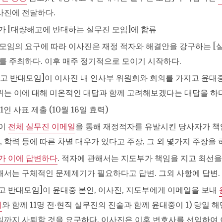
사진에 전달하다.
용호가 [대량해고에 반대하는 실무진 모임]에 합류
무진 모임의 요구에 따라 이사진은 재정 적자와 해결안을 강구하는 
]를 주최하다. 이후 매주 정기적으로 모이기 시작하다.
대량해고 반대모임]이 이사진 내 인사부 위원회와 회의를 가지고 윤대
위는 이에 대해 미온적인 대답과 함께 고려해보겠다는 대답을 하다
 1인 사표 제출 (10월 16일 효력)
란이
전체 실무진 이메일
을 통해 재정적자를 유발시킨 당사자가 책
어, 학력 등에 따른 차별 대우가 있다고 주장, 그 외 몇가지 주장을 
가 이에 답변하다
. 적자에 관해서는 지도부가 책임을 지고 최선을
해서는 구체적인 문제제기가 필요하다고 답변. 그외 사항에 답변.
량해고 반대모임]이 윤대중 본인, 이사진, 지도부에게 이메일을 보내
기
와 함께 11명 전·현직 실무진의 진술과 함께 윤대중이 1) 당일 
월 3일까지 사퇴할 것을 요구하다. 이사진은 이후 변호사를 선임하여