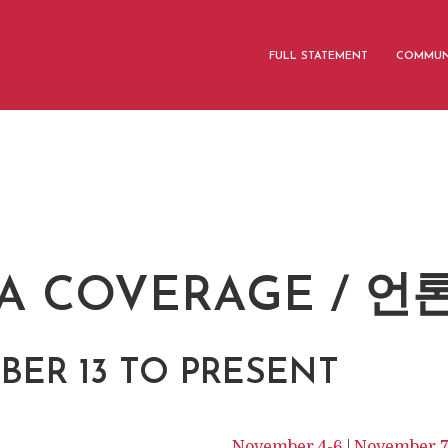
FULL STATEMENT
COMMUN
M
A COVERAGE / 언
ER 13 TO PRESENT
November 4-6
|
November 7