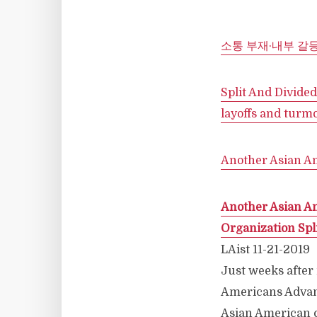
소통 부재·내부 갈
Split And Divided
layoffs and turmo
Another Asian Am
Another Asian Am
Organization Spl
LAist 11-21-2019
Just weeks after 
Americans Advan
Asian American ci