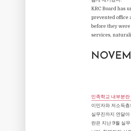
롭게 제기됐다.
KRC Board has un
prevented office 
before they were 
services, natura
NOVEMB
민족학교 내부분란
이민자와 저소득층의
실무진까지 연달아 
란은 지난 9월 실