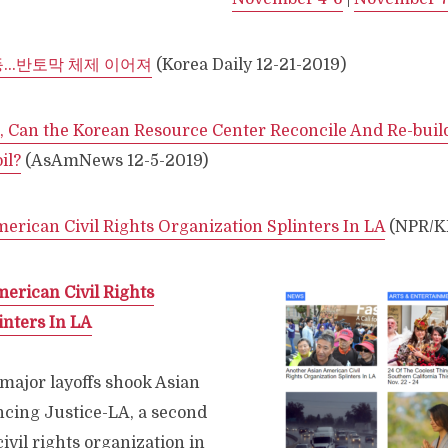
등…반토막 체제 이어져
(Korea Daily 12-21-2019)
, Can the Korean Resource Center Reconcile And Re-build 
il?
(AsAmNews 12-5-2019)
erican Civil Rights Organization Splinters In LA
(NPR/KP
erican Civil Rights
inters In LA
major layoffs shook Asian
cing Justice-LA, a second
vil rights organization in