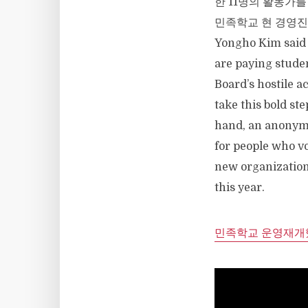
한 11명의 활동가를
민족학교 현 경영진
Yongho Kim said 
are paying stude
Board’s hostile a
take this bold st
hand, an anonymo
for people who vo
new organization.
this year.
민족학교 운영재개했