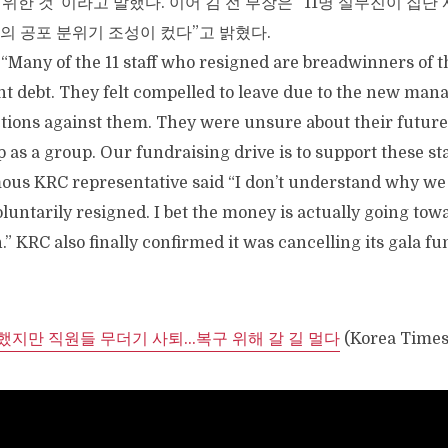
 위한 것”이라고 말했다. 이어 김 전 부장은 “11명 실무진이 집단
의 공포 분위기 조성이 컸다”고 밝혔다.
“Many of the 11 staff who resigned are breadwinners of t
nt debt. They felt compelled to leave due to the new ma
ctions against them. They were unsure about their future
ep as a group. Our fundraising drive is to support these sta
us KRC representative said “I don’t understand why we
luntarily resigned. I bet the money is actually going to
” KRC also finally confirmed it was cancelling its gala f
지만 직원들 무더기 사퇴…복구 위해 갈 길 멀다
(Korea Times