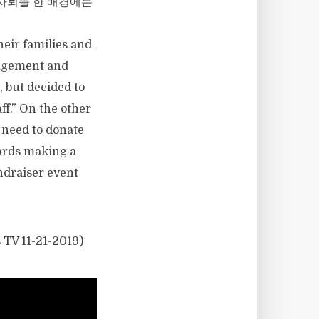
 사퇴를 한 배경에는
heir families and
nagement and
, but decided to
ff.” On the other
 need to donate
wards making a
undraiser event
 TV 11-21-2019)